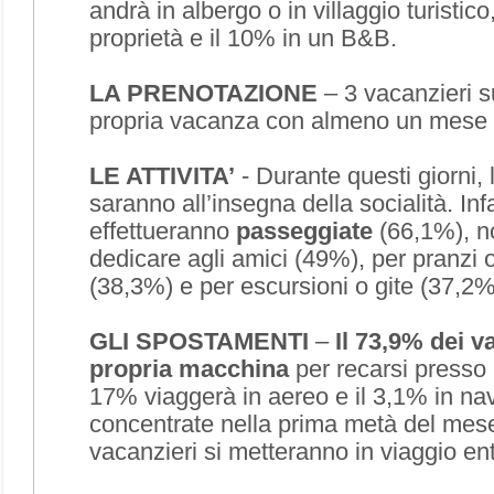
andrà in albergo o in villaggio turistico
proprietà e il 10% in un B&B.
LA PRENOTAZIONE
– 3 vacanzieri s
propria vacanza con almeno un mese d
LE ATTIVITA’
- Durante questi giorni, le
saranno all’insegna della socialità. Infa
effettueranno
passeggiate
(66,1%), n
dedicare agli amici (49%), per pranzi o
(38,3%) e per escursioni o gite (37,2%
GLI SPOSTAMENTI
–
Il 73,9% dei va
propria macchina
per recarsi presso i
17% viaggerà in aereo e il 3,1% in na
concentrate nella prima metà del mese
vacanzieri si metteranno in viaggio ent